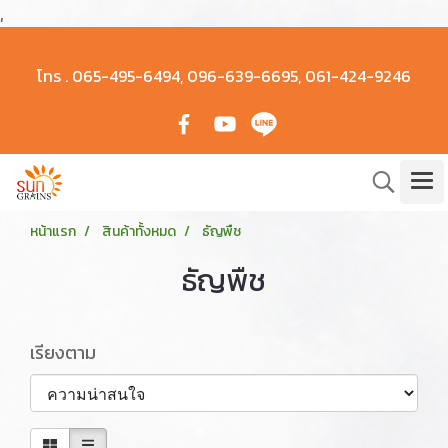
,
โทร .
065-495-6494, 096-639-6695, 061-424-9246
หน้าแรก
สินค้าทั้งหมด
ธัญพืช
ธัญพืช
เรียงตาม