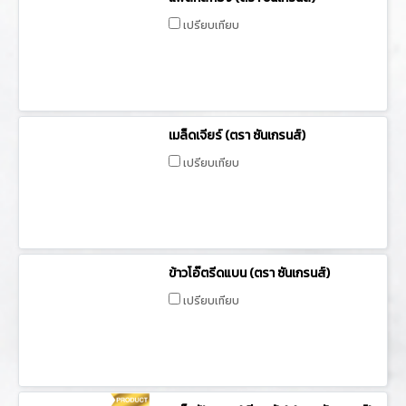
เปรียบเทียบ
เมล็ดเจียร์ (ตรา ซันเกรนส์)
เปรียบเทียบ
ข้าวโอ๊ตรีดแบน (ตรา ซันเกรนส์)
เปรียบเทียบ