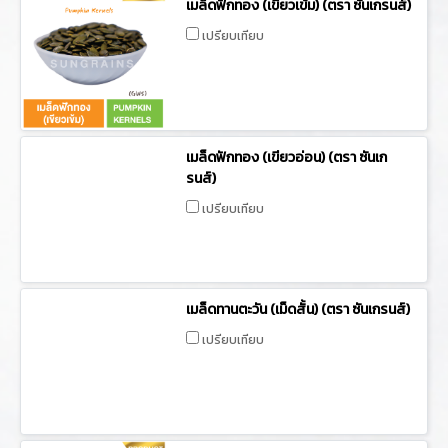
เมล็ดฟักทอง (เขียวเข้ม) (ตรา ซันเกรนส์)
เปรียบเทียบ
เมล็ดฟักทอง (เขียวอ่อน) (ตรา ซันเก
รนส์)
เปรียบเทียบ
เมล็ดทานตะวัน (เม็ดสั้น) (ตรา ซันเกรนส์)
เปรียบเทียบ