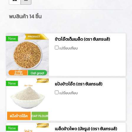
พบสินค้า 14 ชิ้น
New
ข้าวโอ๊ตเต็มเมล็ด (ตรา ซันเกรนส์)
เปรียบเทียบ
New
แป้งข้าวโอ๊ต (ตรา ซันเกรนส์)
เปรียบเทียบ
New
เมล็ดข้าวโพด (มัชรูม) (ตรา ซันเกรนส์)