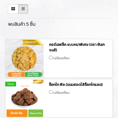
พบสินค้า 5 ชิ้น
คอร์นเฟล็ค แบบหนาพิเศษ (ตรา ซันเก
รนส์)
เปรียบเทียบ
New
ช็อกโก ฟิล (ขนมสอดไส้ช็อกโกแลต)
เปรียบเทียบ