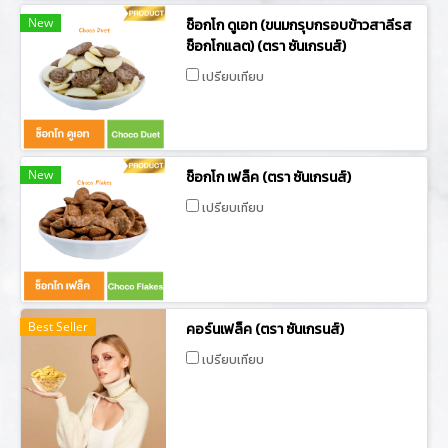
New
ช็อกโก ดูเอท (ขนมกรุบกรอบข้าวสาลีรส
ช็อกโกแลต) (ตรา ซันเกรนส์)
เปรียบเทียบ
New
ช็อกโก เฟล็ค (ตรา ซันเกรนส์)
เปรียบเทียบ
Best Seller
คอร์นเฟล็ค (ตรา ซันเกรนส์)
เปรียบเทียบ