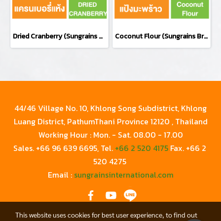
Dried Cranberry (Sungrains Brand)
Coconut Flour (Sungrains Brand)
44/46 Village No. 10, Khlong Song Subdistrict, Khlong
Luang District, PathumThani Province 12120 , Thailand
Working Hour : Mon. - Sat. 08.00 - 17.00
Sales. +
66 96 639 6695
, Tel.
+66 2 520 4175
Fax.
+66 2
520 4275
Email :
sungrainsinternational.com
This website uses cookies for best user experience, to find out