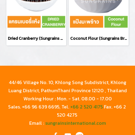
Dried Cranberry (Sungrains Brand)
Coconut Flour (Sungrains Brand)
44/46 Village No. 10, Khlong Song Subdistrict, Khlong
Luang District, PathumThani Province 12120 , Thailand
Working Hour : Mon. - Sat. 08.00 - 17.00
Sales. +
66 96 639 6695
, Tel.
+66 2 520 4175
Fax.
+66 2
520 4275
Email :
sungrainsinternational.com