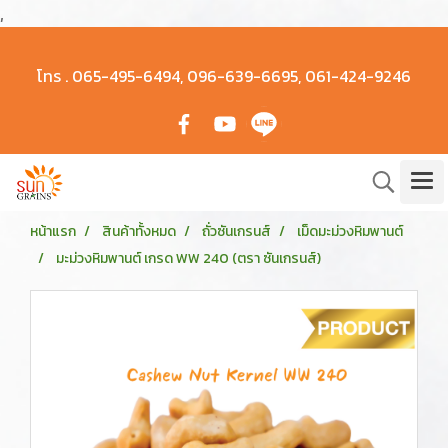
,
โทร .
065-495-6494, 096-639-6695, 061-424-9246
หน้าแรก
สินค้าทั้งหมด
ถั่วซันเกรนส์
เม็ดมะม่วงหิมพานต์
มะม่วงหิมพานต์ เกรด WW 240 (ตรา ซันเกรนส์)