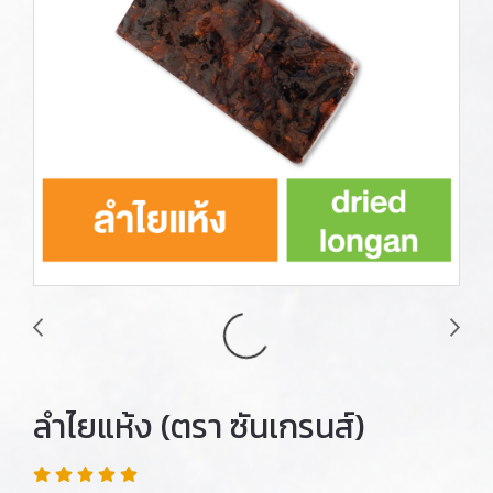
ลำไยแห้ง (ตรา ซันเกรนส์)