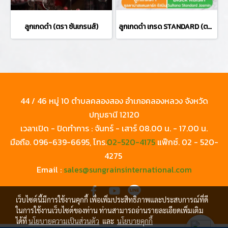
ลูกเกดดำ (ตรา ซันเกรนส์)
ลูกเกดดำ เกรด STANDARD (ตรา จัสมิน )
44 / 46 หมู่ 10 ตำบลคลองสอง อำเภอคลองหลวง จังหวัด
ปทุมธานี 12120
เวลาเปิด - ปิดทำการ : จันทร์ - เสาร์ 08.00 น. - 17.00 น.
มือถือ.
096-639-6695
, โทร.
02-520-4175
แฟ๊กซ์.
02 - 520-
4275
Email :
sales@sungrainsinternational.com
เว็บไซต์นี้มีการใช้งานคุกกี้ เพื่อเพิ่มประสิทธิภาพและประสบการณ์ที่ดี
ในการใช้งานเว็บไซต์ของท่าน ท่านสามารถอ่านรายละเอียดเพิ่มเติม
ได้ที่
นโยบายความเป็นส่วนตัว
และ
นโยบายคุกกี้