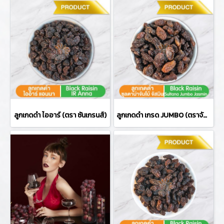
ลูกเกดดำ ไออาร์ (ตรา ซันเกรนส์)
ลูกเกดดำ เกรด JUMBO (ตราจัสมิน)