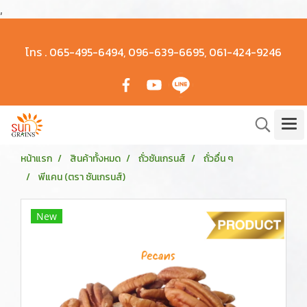
,
โทร .
065-495-6494, 096-639-6695, 061-424-9246
หน้าแรก
สินค้าทั้งหมด
ถั่วซันเกรนส์
ถั่วอื่น ๆ
พีแคน (ตรา ซันเกรนส์)
New