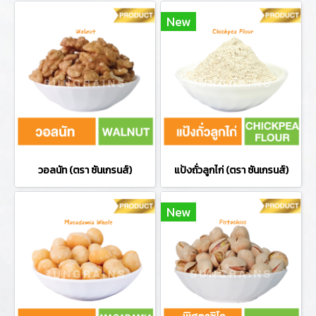
New
วอลนัท (ตรา ซันเกรนส์)
แป้งถั่วลูกไก่ (ตรา ซันเกรนส์)
New