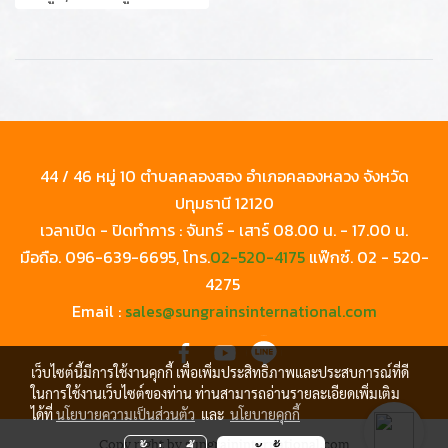
44 / 46 หมู่ 10 ตำบลคลองสอง อำเภอคลองหลวง จังหวัด
ปทุมธานี 12120
เวลาเปิด - ปิดทำการ : จันทร์ - เสาร์ 08.00 น. - 17.00 น.
มือถือ.
096-639-6695
, โทร.
02-520-4175
แฟ๊กซ์.
02 - 520-
4275
Email :
sales@sungrainsinternational.com
เว็บไซต์นี้มีการใช้งานคุกกี้ เพื่อเพิ่มประสิทธิภาพและประสบการณ์ที่ดี
ในการใช้งานเว็บไซต์ของท่าน ท่านสามารถอ่านรายละเอียดเพิ่มเติม
ได้ที่
นโยบายความเป็นส่วนตัว
และ
นโยบายคุกกี้
Copy right by sungraininternational.com