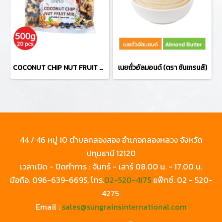
COCONUT CHIP NUT FRUIT MIX
เนยถั่วอัลมอนด์ (ตรา ซันเกรนส์)
44 / 46 หมู่ 10 ตำบลคลองสอง อำเภอคลองหลวง จังหวัด
ปทุมธานี 12120
เวลาเปิด - ปิดทำการ : จันทร์ - เสาร์ 08.00 น. - 17.00 น.
มือถือ.
096-639-6695
, โทร.
02-520-4175
แฟ๊กซ์.
02 - 520-
4275
Email :
sales@sungrainsinternational.com